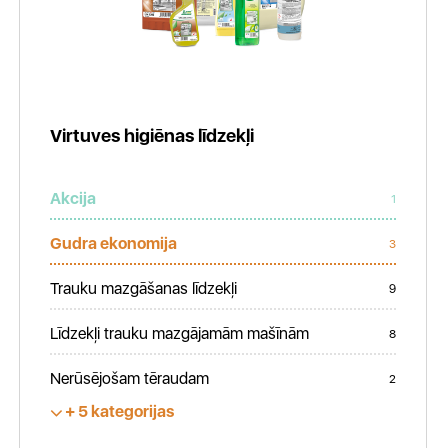
Virtuves higiēnas līdzekļi
Akcija
1
Gudra ekonomija
3
Trauku mazgāšanas līdzekļi
9
Līdzekļi trauku mazgājamām mašīnām
8
Nerūsējošam tēraudam
2
5 kategorijas